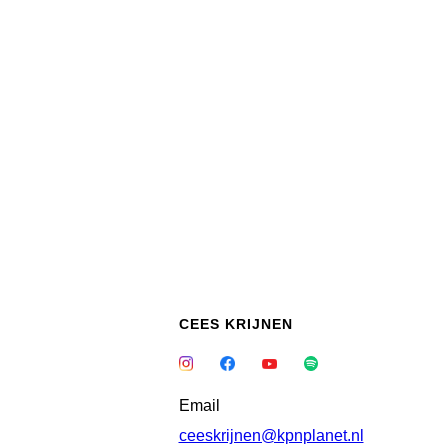
CEES KRIJNEN
Email
ceeskrijnen@kpnplanet.nl